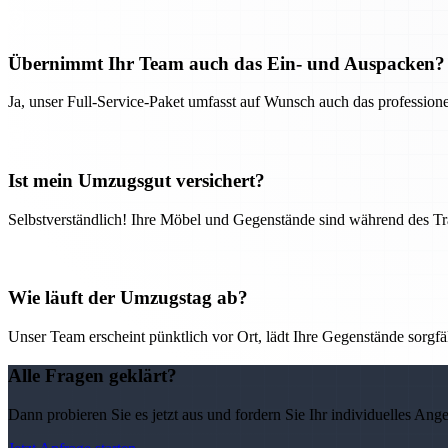
Übernimmt Ihr Team auch das Ein- und Auspacken?
Ja, unser Full-Service-Paket umfasst auf Wunsch auch das professio
Ist mein Umzugsgut versichert?
Selbstverständlich! Ihre Möbel und Gegenstände sind während des Tra
Wie läuft der Umzugstag ab?
Unser Team erscheint pünktlich vor Ort, lädt Ihre Gegenstände sorgfälti
Alle Fragen geklärt?
Dann probieren Sie es jetzt aus und fordern Sie Ihr individuelles Ang