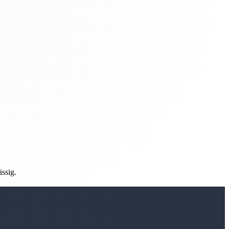
ässig.