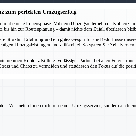
z zum perfekten Umzugserfolg
tart in die neue Lebensphase. Mit dem Umzugsunternehmen Koblenz an 
 bis hin zur Routenplanung – damit nichts dem Zufall überlassen bleibt
lare Struktur, Erfahrung und ein gutes Gespür für die Bedürfnisse un
ichtigen Umzugsleistungen und -hilfsmittel. So sparen Sie Zeit, Nerve
ternehmen Koblenz ist Ihr zuverlässiger Partner bei allen Fragen run
um Stress und Chaos zu vermeiden und stattdessen den Fokus auf die po
ilen. Wir bieten Ihnen nicht nur einen Umzugsservice, sondern auch ei