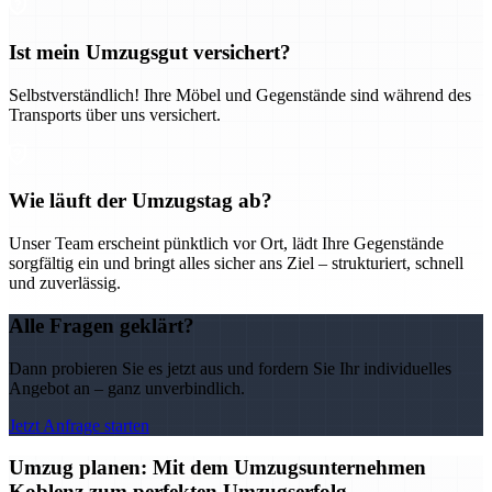
Ist mein Umzugsgut versichert?
Selbstverständlich! Ihre Möbel und Gegenstände sind während des
Transports über uns versichert.
Wie läuft der Umzugstag ab?
Unser Team erscheint pünktlich vor Ort, lädt Ihre Gegenstände
sorgfältig ein und bringt alles sicher ans Ziel – strukturiert, schnell
und zuverlässig.
Alle Fragen geklärt?
Dann probieren Sie es jetzt aus und fordern Sie Ihr individuelles
Angebot an – ganz unverbindlich.
Jetzt Anfrage starten
Umzug planen: Mit dem Umzugsunternehmen
Koblenz zum perfekten Umzugserfolg