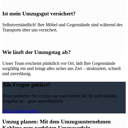
Ist mein Umzugsgut versichert?
Selbstverständlich! Ihre Möbel und Gegenstände sind während des
Transports über uns versichert.
Wie läuft der Umzugstag ab?
Unser Team erscheint pünktlich vor Ort, lädt Ihre Gegenstände
sorgfältig ein und bringt alles sicher ans Ziel – strukturiert, schnell
und zuverlässig.
Alle Fragen geklärt?
Dann probieren Sie es jetzt aus und fordern Sie Ihr individuelles
Angebot an – ganz unverbindlich.
Jetzt Anfrage starten
Umzug planen: Mit dem Umzugsunternehmen
Koblenz zum perfekten Umzugserfolg