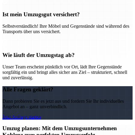
Ist mein Umzugsgut versichert?
Selbstverständlich! Ihre Möbel und Gegenstände sind während des
Transports über uns versichert.
Wie läuft der Umzugstag ab?
Unser Team erscheint pünktlich vor Ort, lädt Ihre Gegenstände
sorgfältig ein und bringt alles sicher ans Ziel – strukturiert, schnell
und zuverlässig.
Alle Fragen geklärt?
Dann probieren Sie es jetzt aus und fordern Sie Ihr individuelles
Angebot an – ganz unverbindlich.
Jetzt Anfrage starten
Umzug planen: Mit dem Umzugsunternehmen
Koblenz zum perfekten Umzugserfolg