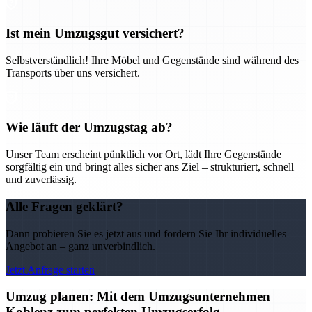
Ist mein Umzugsgut versichert?
Selbstverständlich! Ihre Möbel und Gegenstände sind während des
Transports über uns versichert.
Wie läuft der Umzugstag ab?
Unser Team erscheint pünktlich vor Ort, lädt Ihre Gegenstände
sorgfältig ein und bringt alles sicher ans Ziel – strukturiert, schnell
und zuverlässig.
Alle Fragen geklärt?
Dann probieren Sie es jetzt aus und fordern Sie Ihr individuelles
Angebot an – ganz unverbindlich.
Jetzt Anfrage starten
Umzug planen: Mit dem Umzugsunternehmen
Koblenz zum perfekten Umzugserfolg