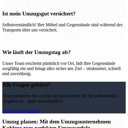
Ist mein Umzugsgut versichert?
Selbstverständlich! Ihre Möbel und Gegenstände sind während des
Transports über uns versichert.
Wie läuft der Umzugstag ab?
Unser Team erscheint pünktlich vor Ort, lädt Ihre Gegenstände
sorgfältig ein und bringt alles sicher ans Ziel – strukturiert, schnell
und zuverlässig.
Alle Fragen geklärt?
Dann probieren Sie es jetzt aus und fordern Sie Ihr individuelles
Angebot an – ganz unverbindlich.
Jetzt Anfrage starten
Umzug planen: Mit dem Umzugsunternehmen
Koblenz zum perfekten Umzugserfolg