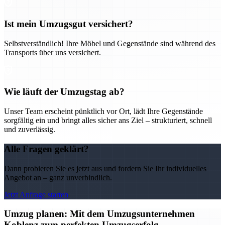
Ist mein Umzugsgut versichert?
Selbstverständlich! Ihre Möbel und Gegenstände sind während des
Transports über uns versichert.
Wie läuft der Umzugstag ab?
Unser Team erscheint pünktlich vor Ort, lädt Ihre Gegenstände
sorgfältig ein und bringt alles sicher ans Ziel – strukturiert, schnell
und zuverlässig.
Alle Fragen geklärt?
Dann probieren Sie es jetzt aus und fordern Sie Ihr individuelles
Angebot an – ganz unverbindlich.
Jetzt Anfrage starten
Umzug planen: Mit dem Umzugsunternehmen
Koblenz zum perfekten Umzugserfolg