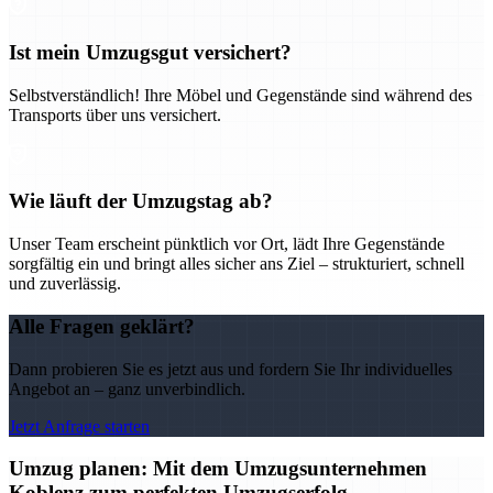
Ist mein Umzugsgut versichert?
Selbstverständlich! Ihre Möbel und Gegenstände sind während des
Transports über uns versichert.
Wie läuft der Umzugstag ab?
Unser Team erscheint pünktlich vor Ort, lädt Ihre Gegenstände
sorgfältig ein und bringt alles sicher ans Ziel – strukturiert, schnell
und zuverlässig.
Alle Fragen geklärt?
Dann probieren Sie es jetzt aus und fordern Sie Ihr individuelles
Angebot an – ganz unverbindlich.
Jetzt Anfrage starten
Umzug planen: Mit dem Umzugsunternehmen
Koblenz zum perfekten Umzugserfolg