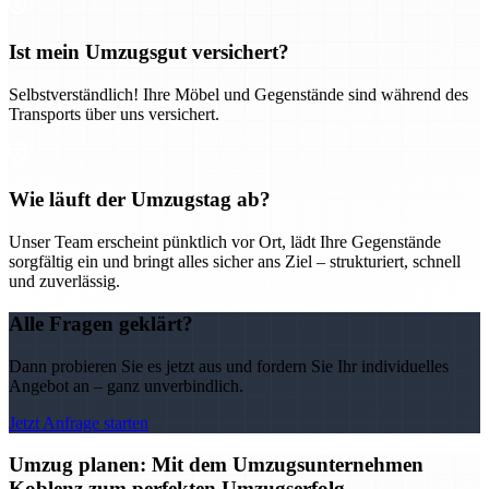
Ist mein Umzugsgut versichert?
Selbstverständlich! Ihre Möbel und Gegenstände sind während des
Transports über uns versichert.
Wie läuft der Umzugstag ab?
Unser Team erscheint pünktlich vor Ort, lädt Ihre Gegenstände
sorgfältig ein und bringt alles sicher ans Ziel – strukturiert, schnell
und zuverlässig.
Alle Fragen geklärt?
Dann probieren Sie es jetzt aus und fordern Sie Ihr individuelles
Angebot an – ganz unverbindlich.
Jetzt Anfrage starten
Umzug planen: Mit dem Umzugsunternehmen
Koblenz zum perfekten Umzugserfolg