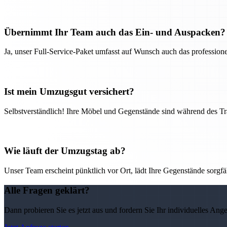
Übernimmt Ihr Team auch das Ein- und Auspacken?
Ja, unser Full-Service-Paket umfasst auf Wunsch auch das professio
Ist mein Umzugsgut versichert?
Selbstverständlich! Ihre Möbel und Gegenstände sind während des Tra
Wie läuft der Umzugstag ab?
Unser Team erscheint pünktlich vor Ort, lädt Ihre Gegenstände sorgfälti
Alle Fragen geklärt?
Dann probieren Sie es jetzt aus und fordern Sie Ihr individuelles Ang