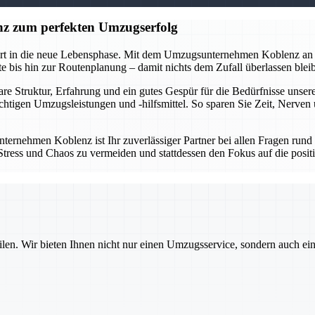
z zum perfekten Umzugserfolg
tart in die neue Lebensphase. Mit dem Umzugsunternehmen Koblenz an 
 bis hin zur Routenplanung – damit nichts dem Zufall überlassen bleibt
lare Struktur, Erfahrung und ein gutes Gespür für die Bedürfnisse un
ichtigen Umzugsleistungen und -hilfsmittel. So sparen Sie Zeit, Nerve
ternehmen Koblenz ist Ihr zuverlässiger Partner bei allen Fragen run
um Stress und Chaos zu vermeiden und stattdessen den Fokus auf die po
ilen. Wir bieten Ihnen nicht nur einen Umzugsservice, sondern auch ei