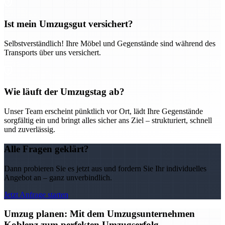
Ist mein Umzugsgut versichert?
Selbstverständlich! Ihre Möbel und Gegenstände sind während des
Transports über uns versichert.
Wie läuft der Umzugstag ab?
Unser Team erscheint pünktlich vor Ort, lädt Ihre Gegenstände
sorgfältig ein und bringt alles sicher ans Ziel – strukturiert, schnell
und zuverlässig.
Alle Fragen geklärt?
Dann probieren Sie es jetzt aus und fordern Sie Ihr individuelles
Angebot an – ganz unverbindlich.
Jetzt Anfrage starten
Umzug planen: Mit dem Umzugsunternehmen
Koblenz zum perfekten Umzugserfolg