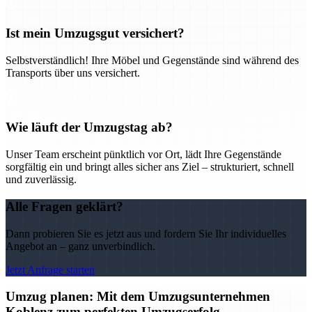
Ist mein Umzugsgut versichert?
Selbstverständlich! Ihre Möbel und Gegenstände sind während des
Transports über uns versichert.
Wie läuft der Umzugstag ab?
Unser Team erscheint pünktlich vor Ort, lädt Ihre Gegenstände
sorgfältig ein und bringt alles sicher ans Ziel – strukturiert, schnell
und zuverlässig.
Alle Fragen geklärt?
Dann probieren Sie es jetzt aus und fordern Sie Ihr individuelles
Angebot an – ganz unverbindlich.
Jetzt Anfrage starten
Umzug planen: Mit dem Umzugsunternehmen
Koblenz zum perfekten Umzugserfolg