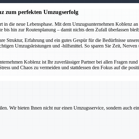
z zum perfekten Umzugserfolg
tart in die neue Lebensphase. Mit dem Umzugsunternehmen Koblenz an 
 bis hin zur Routenplanung – damit nichts dem Zufall überlassen bleibt
lare Struktur, Erfahrung und ein gutes Gespür für die Bedürfnisse un
ichtigen Umzugsleistungen und -hilfsmittel. So sparen Sie Zeit, Nerve
ternehmen Koblenz ist Ihr zuverlässiger Partner bei allen Fragen run
um Stress und Chaos zu vermeiden und stattdessen den Fokus auf die po
ilen. Wir bieten Ihnen nicht nur einen Umzugsservice, sondern auch ei