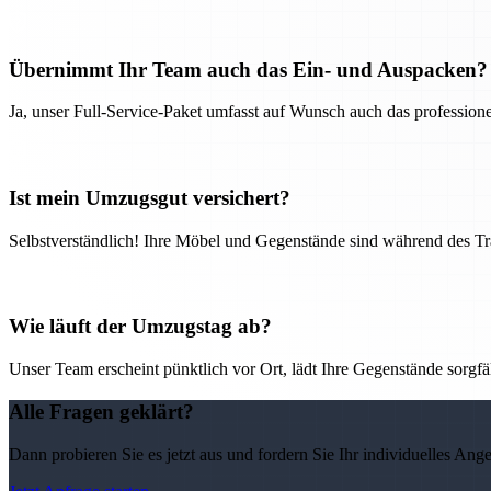
Übernimmt Ihr Team auch das Ein- und Auspacken?
Ja, unser Full-Service-Paket umfasst auf Wunsch auch das professio
Ist mein Umzugsgut versichert?
Selbstverständlich! Ihre Möbel und Gegenstände sind während des Tra
Wie läuft der Umzugstag ab?
Unser Team erscheint pünktlich vor Ort, lädt Ihre Gegenstände sorgfälti
Alle Fragen geklärt?
Dann probieren Sie es jetzt aus und fordern Sie Ihr individuelles Ang