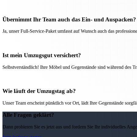
Übernimmt Ihr Team auch das Ein- und Auspacken?
Ja, unser Full-Service-Paket umfasst auf Wunsch auch das professio
Ist mein Umzugsgut versichert?
Selbstverständlich! Ihre Möbel und Gegenstände sind während des Tra
Wie läuft der Umzugstag ab?
Unser Team erscheint pünktlich vor Ort, lädt Ihre Gegenstände sorgfälti
Alle Fragen geklärt?
Dann probieren Sie es jetzt aus und fordern Sie Ihr individuelles Ang