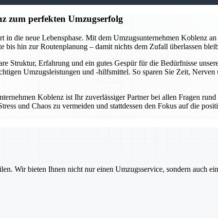
z zum perfekten Umzugserfolg
tart in die neue Lebensphase. Mit dem Umzugsunternehmen Koblenz an 
 bis hin zur Routenplanung – damit nichts dem Zufall überlassen bleibt
lare Struktur, Erfahrung und ein gutes Gespür für die Bedürfnisse un
ichtigen Umzugsleistungen und -hilfsmittel. So sparen Sie Zeit, Nerve
ternehmen Koblenz ist Ihr zuverlässiger Partner bei allen Fragen run
um Stress und Chaos zu vermeiden und stattdessen den Fokus auf die po
ilen. Wir bieten Ihnen nicht nur einen Umzugsservice, sondern auch ei