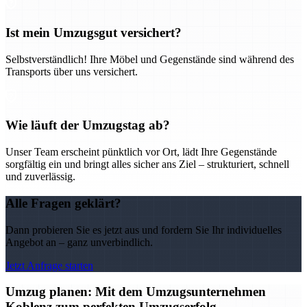
Ist mein Umzugsgut versichert?
Selbstverständlich! Ihre Möbel und Gegenstände sind während des
Transports über uns versichert.
Wie läuft der Umzugstag ab?
Unser Team erscheint pünktlich vor Ort, lädt Ihre Gegenstände
sorgfältig ein und bringt alles sicher ans Ziel – strukturiert, schnell
und zuverlässig.
Alle Fragen geklärt?
Dann probieren Sie es jetzt aus und fordern Sie Ihr individuelles
Angebot an – ganz unverbindlich.
Jetzt Anfrage starten
Umzug planen: Mit dem Umzugsunternehmen
Koblenz zum perfekten Umzugserfolg