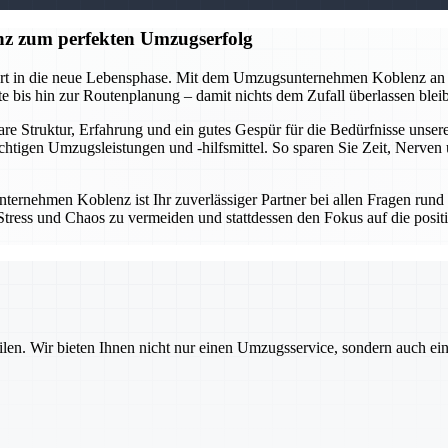
z zum perfekten Umzugserfolg
tart in die neue Lebensphase. Mit dem Umzugsunternehmen Koblenz an 
 bis hin zur Routenplanung – damit nichts dem Zufall überlassen bleibt
lare Struktur, Erfahrung und ein gutes Gespür für die Bedürfnisse un
ichtigen Umzugsleistungen und -hilfsmittel. So sparen Sie Zeit, Nerve
ternehmen Koblenz ist Ihr zuverlässiger Partner bei allen Fragen run
um Stress und Chaos zu vermeiden und stattdessen den Fokus auf die po
ilen. Wir bieten Ihnen nicht nur einen Umzugsservice, sondern auch ei