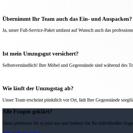
Übernimmt Ihr Team auch das Ein- und Auspacken?
Ja, unser Full-Service-Paket umfasst auf Wunsch auch das professio
Ist mein Umzugsgut versichert?
Selbstverständlich! Ihre Möbel und Gegenstände sind während des Tra
Wie läuft der Umzugstag ab?
Unser Team erscheint pünktlich vor Ort, lädt Ihre Gegenstände sorgfälti
Alle Fragen geklärt?
Dann probieren Sie es jetzt aus und fordern Sie Ihr individuelles Ang