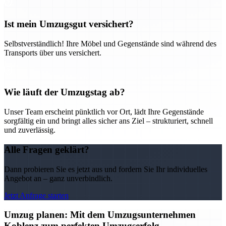
Ist mein Umzugsgut versichert?
Selbstverständlich! Ihre Möbel und Gegenstände sind während des
Transports über uns versichert.
Wie läuft der Umzugstag ab?
Unser Team erscheint pünktlich vor Ort, lädt Ihre Gegenstände
sorgfältig ein und bringt alles sicher ans Ziel – strukturiert, schnell
und zuverlässig.
Alle Fragen geklärt?
Dann probieren Sie es jetzt aus und fordern Sie Ihr individuelles
Angebot an – ganz unverbindlich.
Jetzt Anfrage starten
Umzug planen: Mit dem Umzugsunternehmen
Koblenz zum perfekten Umzugserfolg