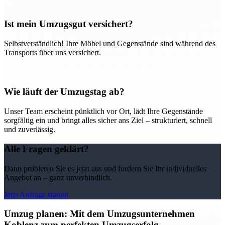
Ist mein Umzugsgut versichert?
Selbstverständlich! Ihre Möbel und Gegenstände sind während des
Transports über uns versichert.
Wie läuft der Umzugstag ab?
Unser Team erscheint pünktlich vor Ort, lädt Ihre Gegenstände
sorgfältig ein und bringt alles sicher ans Ziel – strukturiert, schnell
und zuverlässig.
Alle Fragen geklärt?
Dann probieren Sie es jetzt aus und fordern Sie Ihr individuelles
Angebot an – ganz unverbindlich.
Jetzt Anfrage starten
Umzug planen: Mit dem Umzugsunternehmen
Koblenz zum perfekten Umzugserfolg