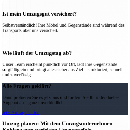
Ist mein Umzugsgut versichert?
Selbstverständlich! Ihre Möbel und Gegenstände sind während des
Transports über uns versichert.
Wie läuft der Umzugstag ab?
Unser Team erscheint pünktlich vor Ort, lädt Ihre Gegenstände
sorgfältig ein und bringt alles sicher ans Ziel – strukturiert, schnell
und zuverlässig.
Alle Fragen geklärt?
Dann probieren Sie es jetzt aus und fordern Sie Ihr individuelles
Angebot an – ganz unverbindlich.
Jetzt Anfrage starten
Umzug planen: Mit dem Umzugsunternehmen
Koblenz zum perfekten Umzugserfolg