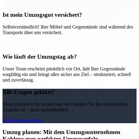
Ist mein Umzugsgut versichert?
Selbstverständlich! Ihre Möbel und Gegenstände sind während des
Transports über uns versichert.
Wie läuft der Umzugstag ab?
Unser Team erscheint pünktlich vor Ort, lädt Ihre Gegenstände
sorgfältig ein und bringt alles sicher ans Ziel – strukturiert, schnell
und zuverlässig.
Alle Fragen geklärt?
Dann probieren Sie es jetzt aus und fordern Sie Ihr individuelles
Angebot an – ganz unverbindlich.
Jetzt Anfrage starten
Umzug planen: Mit dem Umzugsunternehmen
Koblenz zum perfekten Umzugserfolg