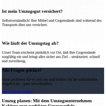
Ist mein Umzugsgut versichert?
Selbstverständlich! Ihre Möbel und Gegenstände sind während des
Transports über uns versichert.
Wie läuft der Umzugstag ab?
Unser Team erscheint pünktlich vor Ort, lädt Ihre Gegenstände
sorgfältig ein und bringt alles sicher ans Ziel – strukturiert, schnell
und zuverlässig.
Alle Fragen geklärt?
Dann probieren Sie es jetzt aus und fordern Sie Ihr individuelles
Angebot an – ganz unverbindlich.
Jetzt Anfrage starten
Umzug planen: Mit dem Umzugsunternehmen
Koblenz zum perfekten Umzugserfolg