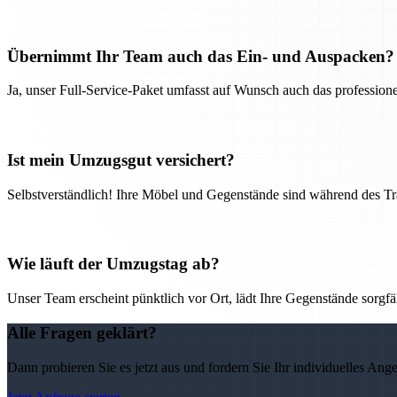
Übernimmt Ihr Team auch das Ein- und Auspacken?
Ja, unser Full-Service-Paket umfasst auf Wunsch auch das professio
Ist mein Umzugsgut versichert?
Selbstverständlich! Ihre Möbel und Gegenstände sind während des Tra
Wie läuft der Umzugstag ab?
Unser Team erscheint pünktlich vor Ort, lädt Ihre Gegenstände sorgfälti
Alle Fragen geklärt?
Dann probieren Sie es jetzt aus und fordern Sie Ihr individuelles Ang