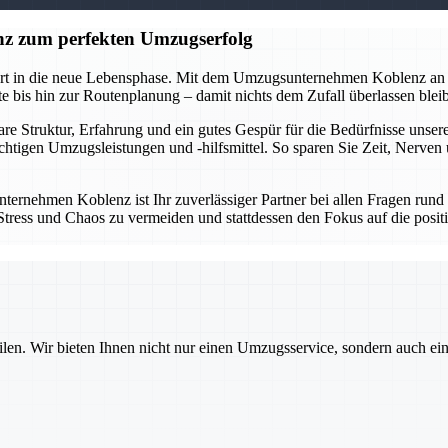
z zum perfekten Umzugserfolg
tart in die neue Lebensphase. Mit dem Umzugsunternehmen Koblenz an 
 bis hin zur Routenplanung – damit nichts dem Zufall überlassen bleibt
lare Struktur, Erfahrung und ein gutes Gespür für die Bedürfnisse un
ichtigen Umzugsleistungen und -hilfsmittel. So sparen Sie Zeit, Nerve
ternehmen Koblenz ist Ihr zuverlässiger Partner bei allen Fragen run
um Stress und Chaos zu vermeiden und stattdessen den Fokus auf die po
ilen. Wir bieten Ihnen nicht nur einen Umzugsservice, sondern auch ei