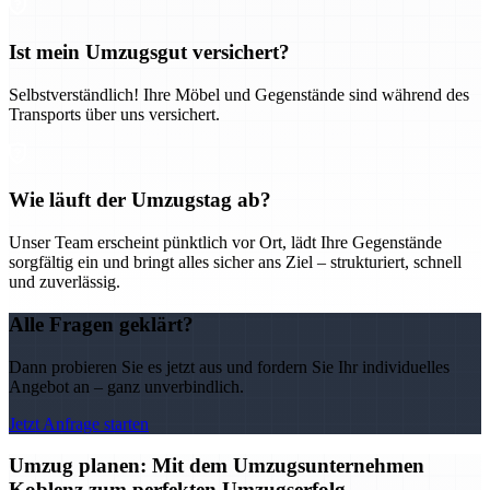
Ist mein Umzugsgut versichert?
Selbstverständlich! Ihre Möbel und Gegenstände sind während des
Transports über uns versichert.
Wie läuft der Umzugstag ab?
Unser Team erscheint pünktlich vor Ort, lädt Ihre Gegenstände
sorgfältig ein und bringt alles sicher ans Ziel – strukturiert, schnell
und zuverlässig.
Alle Fragen geklärt?
Dann probieren Sie es jetzt aus und fordern Sie Ihr individuelles
Angebot an – ganz unverbindlich.
Jetzt Anfrage starten
Umzug planen: Mit dem Umzugsunternehmen
Koblenz zum perfekten Umzugserfolg