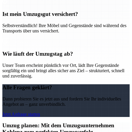
Ist mein Umzugsgut versichert?
Selbstverständlich! Ihre Möbel und Gegenstände sind während des
Transports über uns versichert.
Wie läuft der Umzugstag ab?
Unser Team erscheint pünktlich vor Ort, lädt Ihre Gegenstände
sorgfältig ein und bringt alles sicher ans Ziel – strukturiert, schnell
und zuverlässig.
Alle Fragen geklärt?
Dann probieren Sie es jetzt aus und fordern Sie Ihr individuelles
Angebot an – ganz unverbindlich.
Jetzt Anfrage starten
Umzug planen: Mit dem Umzugsunternehmen
Koblenz zum perfekten Umzugserfolg