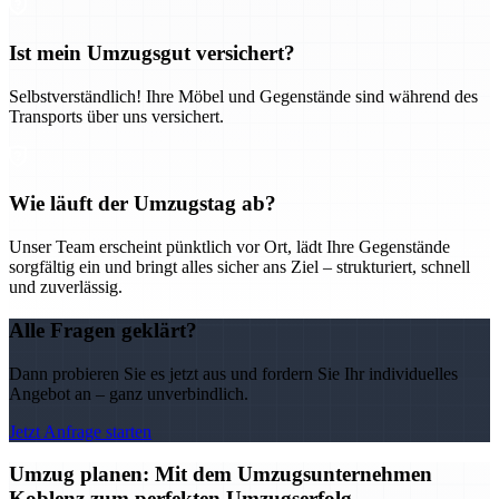
Ist mein Umzugsgut versichert?
Selbstverständlich! Ihre Möbel und Gegenstände sind während des
Transports über uns versichert.
Wie läuft der Umzugstag ab?
Unser Team erscheint pünktlich vor Ort, lädt Ihre Gegenstände
sorgfältig ein und bringt alles sicher ans Ziel – strukturiert, schnell
und zuverlässig.
Alle Fragen geklärt?
Dann probieren Sie es jetzt aus und fordern Sie Ihr individuelles
Angebot an – ganz unverbindlich.
Jetzt Anfrage starten
Umzug planen: Mit dem Umzugsunternehmen
Koblenz zum perfekten Umzugserfolg