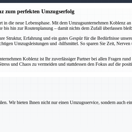
z zum perfekten Umzugserfolg
tart in die neue Lebensphase. Mit dem Umzugsunternehmen Koblenz an 
 bis hin zur Routenplanung – damit nichts dem Zufall überlassen bleibt
lare Struktur, Erfahrung und ein gutes Gespür für die Bedürfnisse un
ichtigen Umzugsleistungen und -hilfsmittel. So sparen Sie Zeit, Nerve
ternehmen Koblenz ist Ihr zuverlässiger Partner bei allen Fragen run
um Stress und Chaos zu vermeiden und stattdessen den Fokus auf die po
ilen. Wir bieten Ihnen nicht nur einen Umzugsservice, sondern auch ei