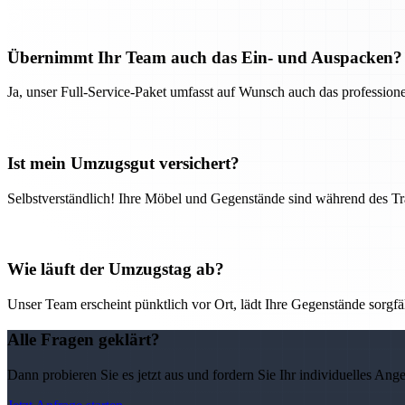
Übernimmt Ihr Team auch das Ein- und Auspacken?
Ja, unser Full-Service-Paket umfasst auf Wunsch auch das professio
Ist mein Umzugsgut versichert?
Selbstverständlich! Ihre Möbel und Gegenstände sind während des Tra
Wie läuft der Umzugstag ab?
Unser Team erscheint pünktlich vor Ort, lädt Ihre Gegenstände sorgfälti
Alle Fragen geklärt?
Dann probieren Sie es jetzt aus und fordern Sie Ihr individuelles Ang