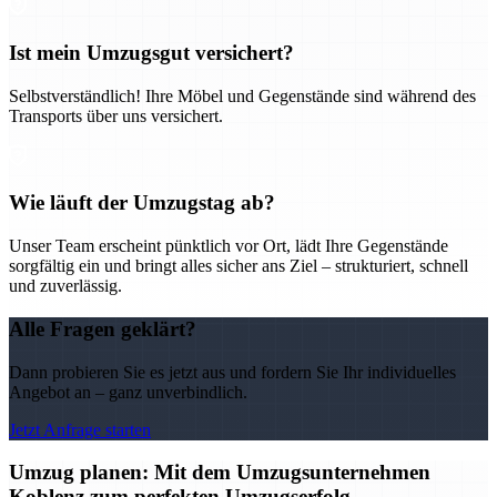
Ist mein Umzugsgut versichert?
Selbstverständlich! Ihre Möbel und Gegenstände sind während des
Transports über uns versichert.
Wie läuft der Umzugstag ab?
Unser Team erscheint pünktlich vor Ort, lädt Ihre Gegenstände
sorgfältig ein und bringt alles sicher ans Ziel – strukturiert, schnell
und zuverlässig.
Alle Fragen geklärt?
Dann probieren Sie es jetzt aus und fordern Sie Ihr individuelles
Angebot an – ganz unverbindlich.
Jetzt Anfrage starten
Umzug planen: Mit dem Umzugsunternehmen
Koblenz zum perfekten Umzugserfolg