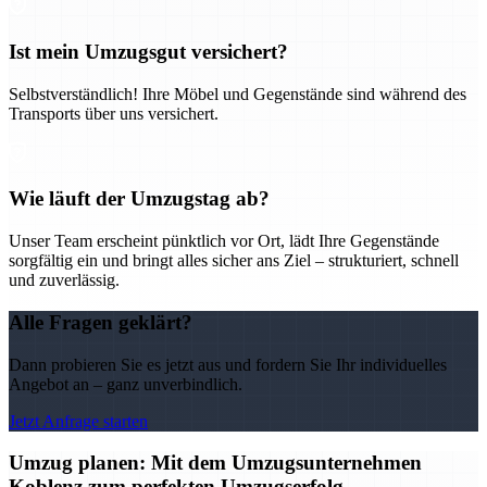
Ist mein Umzugsgut versichert?
Selbstverständlich! Ihre Möbel und Gegenstände sind während des
Transports über uns versichert.
Wie läuft der Umzugstag ab?
Unser Team erscheint pünktlich vor Ort, lädt Ihre Gegenstände
sorgfältig ein und bringt alles sicher ans Ziel – strukturiert, schnell
und zuverlässig.
Alle Fragen geklärt?
Dann probieren Sie es jetzt aus und fordern Sie Ihr individuelles
Angebot an – ganz unverbindlich.
Jetzt Anfrage starten
Umzug planen: Mit dem Umzugsunternehmen
Koblenz zum perfekten Umzugserfolg