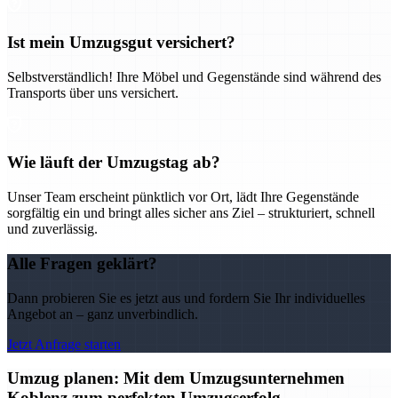
Ist mein Umzugsgut versichert?
Selbstverständlich! Ihre Möbel und Gegenstände sind während des
Transports über uns versichert.
Wie läuft der Umzugstag ab?
Unser Team erscheint pünktlich vor Ort, lädt Ihre Gegenstände
sorgfältig ein und bringt alles sicher ans Ziel – strukturiert, schnell
und zuverlässig.
Alle Fragen geklärt?
Dann probieren Sie es jetzt aus und fordern Sie Ihr individuelles
Angebot an – ganz unverbindlich.
Jetzt Anfrage starten
Umzug planen: Mit dem Umzugsunternehmen
Koblenz zum perfekten Umzugserfolg