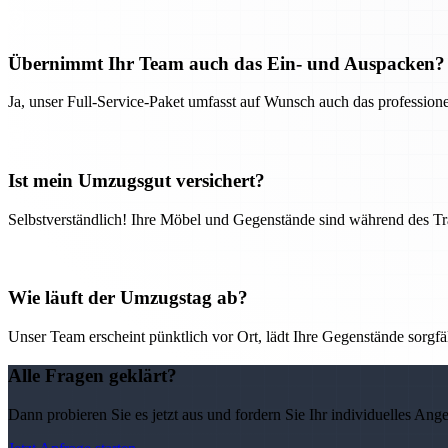
Übernimmt Ihr Team auch das Ein- und Auspacken?
Ja, unser Full-Service-Paket umfasst auf Wunsch auch das professio
Ist mein Umzugsgut versichert?
Selbstverständlich! Ihre Möbel und Gegenstände sind während des Tra
Wie läuft der Umzugstag ab?
Unser Team erscheint pünktlich vor Ort, lädt Ihre Gegenstände sorgfälti
Alle Fragen geklärt?
Dann probieren Sie es jetzt aus und fordern Sie Ihr individuelles Ang