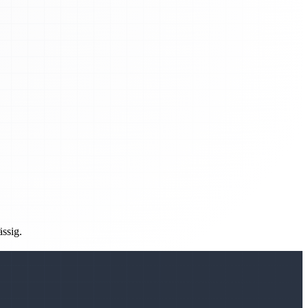
ässig.