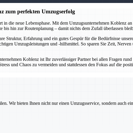
z zum perfekten Umzugserfolg
tart in die neue Lebensphase. Mit dem Umzugsunternehmen Koblenz an 
 bis hin zur Routenplanung – damit nichts dem Zufall überlassen bleibt
lare Struktur, Erfahrung und ein gutes Gespür für die Bedürfnisse un
ichtigen Umzugsleistungen und -hilfsmittel. So sparen Sie Zeit, Nerve
ternehmen Koblenz ist Ihr zuverlässiger Partner bei allen Fragen run
um Stress und Chaos zu vermeiden und stattdessen den Fokus auf die po
ilen. Wir bieten Ihnen nicht nur einen Umzugsservice, sondern auch ei