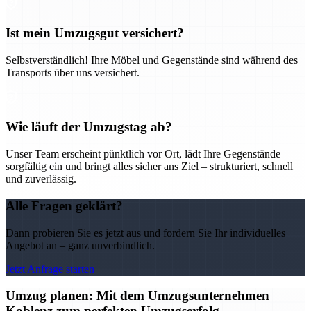
Ist mein Umzugsgut versichert?
Selbstverständlich! Ihre Möbel und Gegenstände sind während des
Transports über uns versichert.
Wie läuft der Umzugstag ab?
Unser Team erscheint pünktlich vor Ort, lädt Ihre Gegenstände
sorgfältig ein und bringt alles sicher ans Ziel – strukturiert, schnell
und zuverlässig.
Alle Fragen geklärt?
Dann probieren Sie es jetzt aus und fordern Sie Ihr individuelles
Angebot an – ganz unverbindlich.
Jetzt Anfrage starten
Umzug planen: Mit dem Umzugsunternehmen
Koblenz zum perfekten Umzugserfolg