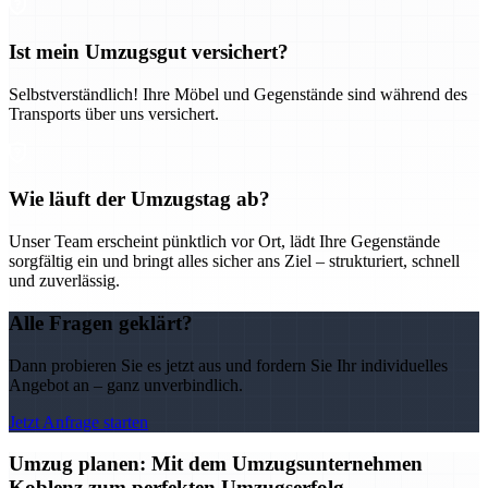
Ist mein Umzugsgut versichert?
Selbstverständlich! Ihre Möbel und Gegenstände sind während des
Transports über uns versichert.
Wie läuft der Umzugstag ab?
Unser Team erscheint pünktlich vor Ort, lädt Ihre Gegenstände
sorgfältig ein und bringt alles sicher ans Ziel – strukturiert, schnell
und zuverlässig.
Alle Fragen geklärt?
Dann probieren Sie es jetzt aus und fordern Sie Ihr individuelles
Angebot an – ganz unverbindlich.
Jetzt Anfrage starten
Umzug planen: Mit dem Umzugsunternehmen
Koblenz zum perfekten Umzugserfolg