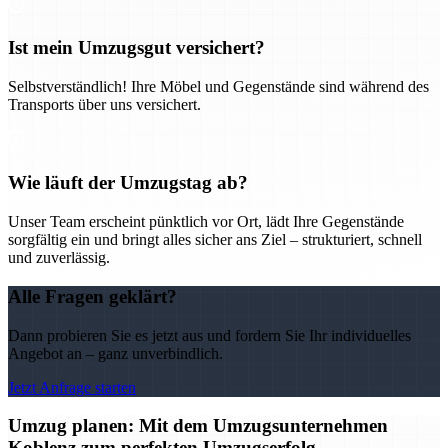
Ist mein Umzugsgut versichert?
Selbstverständlich! Ihre Möbel und Gegenstände sind während des
Transports über uns versichert.
Wie läuft der Umzugstag ab?
Unser Team erscheint pünktlich vor Ort, lädt Ihre Gegenstände
sorgfältig ein und bringt alles sicher ans Ziel – strukturiert, schnell
und zuverlässig.
Alle Fragen geklärt?
Dann probieren Sie es jetzt aus und fordern Sie Ihr individuelles
Angebot an – ganz unverbindlich.
Jetzt Anfrage starten
Umzug planen: Mit dem Umzugsunternehmen
Koblenz zum perfekten Umzugserfolg