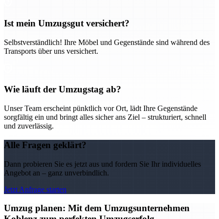
Ist mein Umzugsgut versichert?
Selbstverständlich! Ihre Möbel und Gegenstände sind während des
Transports über uns versichert.
Wie läuft der Umzugstag ab?
Unser Team erscheint pünktlich vor Ort, lädt Ihre Gegenstände
sorgfältig ein und bringt alles sicher ans Ziel – strukturiert, schnell
und zuverlässig.
Alle Fragen geklärt?
Dann probieren Sie es jetzt aus und fordern Sie Ihr individuelles
Angebot an – ganz unverbindlich.
Jetzt Anfrage starten
Umzug planen: Mit dem Umzugsunternehmen
Koblenz zum perfekten Umzugserfolg