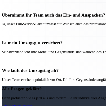
Übernimmt Ihr Team auch das Ein- und Auspacken?
Ja, unser Full-Service-Paket umfasst auf Wunsch auch das professio
Ist mein Umzugsgut versichert?
Selbstverständlich! Ihre Möbel und Gegenstände sind während des Tra
Wie läuft der Umzugstag ab?
Unser Team erscheint pünktlich vor Ort, lädt Ihre Gegenstände sorgfälti
Alle Fragen geklärt?
Dann probieren Sie es jetzt aus und fordern Sie Ihr individuelles Ang