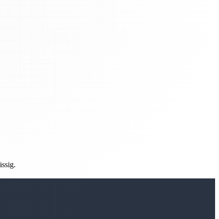
ässig.