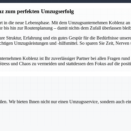
z zum perfekten Umzugserfolg
tart in die neue Lebensphase. Mit dem Umzugsunternehmen Koblenz an 
 bis hin zur Routenplanung – damit nichts dem Zufall überlassen bleibt
lare Struktur, Erfahrung und ein gutes Gespür für die Bedürfnisse un
ichtigen Umzugsleistungen und -hilfsmittel. So sparen Sie Zeit, Nerve
ternehmen Koblenz ist Ihr zuverlässiger Partner bei allen Fragen run
um Stress und Chaos zu vermeiden und stattdessen den Fokus auf die po
ilen. Wir bieten Ihnen nicht nur einen Umzugsservice, sondern auch ei