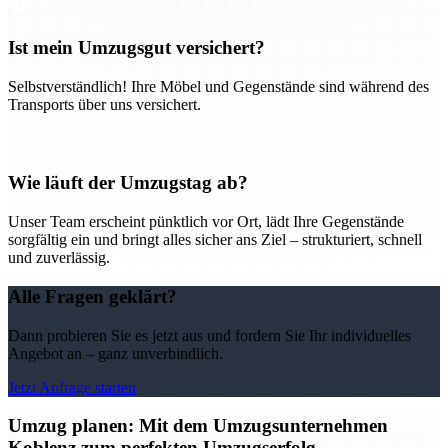
Ist mein Umzugsgut versichert?
Selbstverständlich! Ihre Möbel und Gegenstände sind während des
Transports über uns versichert.
Wie läuft der Umzugstag ab?
Unser Team erscheint pünktlich vor Ort, lädt Ihre Gegenstände
sorgfältig ein und bringt alles sicher ans Ziel – strukturiert, schnell
und zuverlässig.
Alle Fragen geklärt?
Dann probieren Sie es jetzt aus und fordern Sie Ihr individuelles
Angebot an – ganz unverbindlich.
Jetzt Anfrage starten
Umzug planen: Mit dem Umzugsunternehmen
Koblenz zum perfekten Umzugserfolg