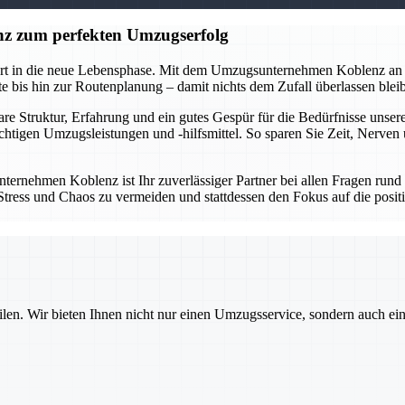
z zum perfekten Umzugserfolg
tart in die neue Lebensphase. Mit dem Umzugsunternehmen Koblenz an 
 bis hin zur Routenplanung – damit nichts dem Zufall überlassen bleibt
lare Struktur, Erfahrung und ein gutes Gespür für die Bedürfnisse un
ichtigen Umzugsleistungen und -hilfsmittel. So sparen Sie Zeit, Nerve
ternehmen Koblenz ist Ihr zuverlässiger Partner bei allen Fragen run
um Stress und Chaos zu vermeiden und stattdessen den Fokus auf die po
ilen. Wir bieten Ihnen nicht nur einen Umzugsservice, sondern auch ei