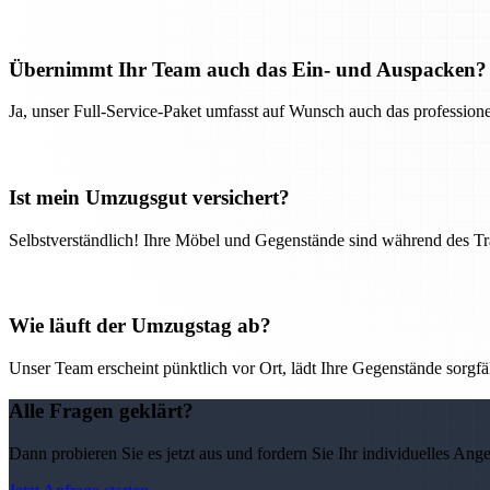
Übernimmt Ihr Team auch das Ein- und Auspacken?
Ja, unser Full-Service-Paket umfasst auf Wunsch auch das professio
Ist mein Umzugsgut versichert?
Selbstverständlich! Ihre Möbel und Gegenstände sind während des Tra
Wie läuft der Umzugstag ab?
Unser Team erscheint pünktlich vor Ort, lädt Ihre Gegenstände sorgfälti
Alle Fragen geklärt?
Dann probieren Sie es jetzt aus und fordern Sie Ihr individuelles Ang